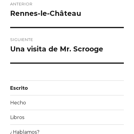
ANTERIOR
de
Rennes-le-Château
Entrada
anterior:
entradas
SIGUIENTE
Una visita de Mr. Scrooge
Entrada
siguiente:
Escrito
Hecho
Libros
¿Hablamos?