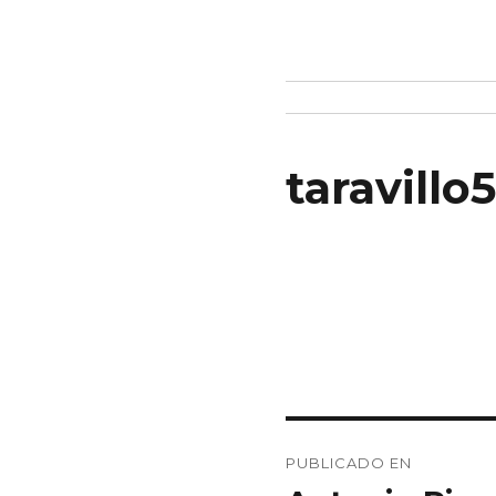
taravillo
Navegación
PUBLICADO EN
de