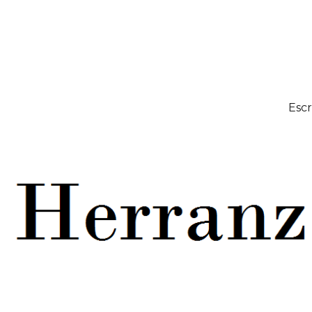
icción. Formación. Clases de español en escribeespanol.com
Escr