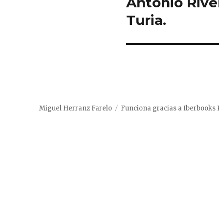
Antonio River
entradas
Turia.
Miguel Herranz Farelo
Funciona gracias a Iberbooks 